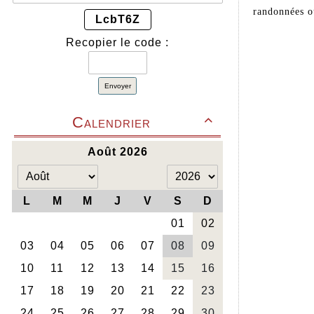
randonnées o
LcbT6Z
Recopier le code :
Envoyer
Calendrier
