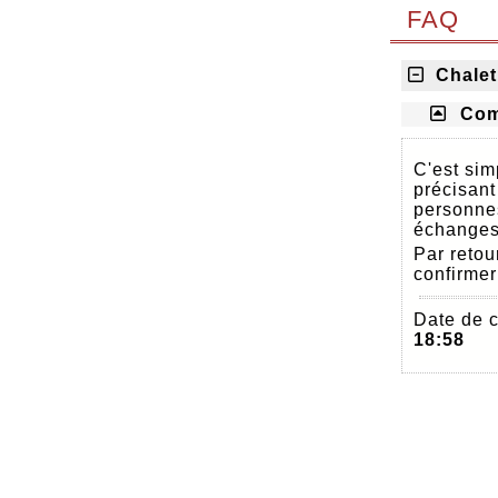
FAQ
Chalet 
Com
C'est sim
précisant
personnes
échanges
Par retou
confirme
Date de c
18:58