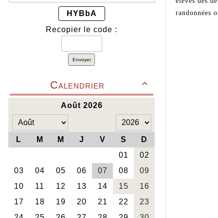
élèves des dé
HYBbA
randonnées o
Recopier le code :
Envoyer
Calendrier
