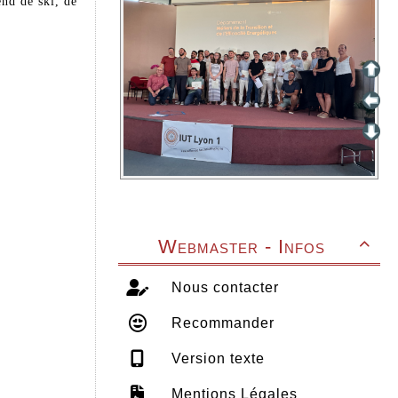
end de ski, de
Webmaster - Infos

Nous contacter
Recommander
Version texte
Mentions Légales