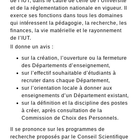
de
l’IUT,
dans
le
cadre
de
celle
de
l’Université
et
de
la
réglementation
nationale
en
vigueur.
Il
exerce
ses
fonctions
dans
tous
les
domaines
qui
intéressent
la
pédagogie,
la
recherche,
les
finances,
la
vie
matérielle
et
le
rayonnement
de
l’IUT.
Il
donne
un
avis
:
sur
la
création,
l’ouverture
ou
la
fermeture
des
Départements
d’enseignement,
sur
l’effectif
souhaitable
d’étudiants
à
recruter
dans
chaque
Département,
sur
l’orientation
locale
à
donner
aux
enseignements
d’un
Département
existant,
sur
la
définition
et
la
discipline
des
postes
à
créer,
après
consultation
de
la
Commission
de
Choix
des
Personnels.
Il
se
prononce
sur
les
programmes
de
recherche
proposés
par
le
Conseil
Scientifique